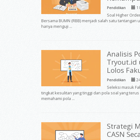
1 
Pendidikan
Soal Higher Order
Bersama BUMN (RBB) menjadi salah satu tantangan uta
hanya menguji ...
Analisis 
Tryout.id
Lolos Fak
24
Pendidikan
Seleksi masuk Fak
tingkat kesulitan yang tinggi dan pola soal yang teru
memahami pola ...
Strategi 
CASN Seca