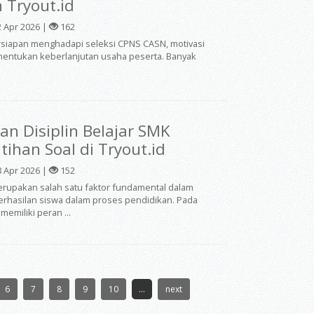
Tryout.id
 Apr 2026 |
162
siapan menghadapi seleksi CPNS CASN, motivasi
menentukan keberlanjutan usaha peserta. Banyak
an Disiplin Belajar SMK
tihan Soal di Tryout.id
 Apr 2026 |
152
merupakan salah satu faktor fundamental dalam
hasilan siswa dalam proses pendidikan. Pada
emiliki peran ...
6
7
8
9
10
...
next