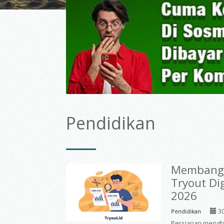
Pendidikan
Membangu
Tryout Di
2026
30
Pendidikan
Persiapan mengha