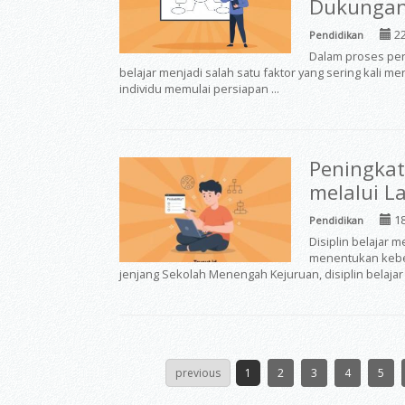
Dukungan 
22
Pendidikan
Dalam proses per
belajar menjadi salah satu faktor yang sering kali 
individu memulai persiapan ...
Peningkat
melalui La
18
Pendidikan
Disiplin belajar 
menentukan keber
jenjang Sekolah Menengah Kejuruan, disiplin belajar m
previous
1
2
3
4
5