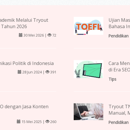
demik Melalui Tryout
Ujian Mas
 Tahun 2026
Bahasa In
30 Mei 2026 |
72
Pendidikan
kasi Politik di Indonesia
Cara Men
di Era SE
28 Jun 2024 |
391
Tips
EO dengan Jasa Konten
Tryout TN
Manual, M
15 Mei 2025 |
260
Pendidikan