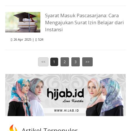
Syarat Masuk Pascasarjana: Cara
Mengajukan Surat Izin Belajar dari
Instansi
26 Apr 2025 |
524
<<
1
2
3
>>
Artikel Terpopuler