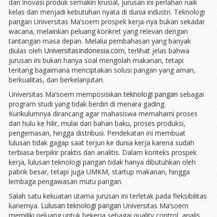
dan inovasi produk semakin krusial, jurusan ini perlahan naik
kelas dan menjadi kebutuhan nyata di dunia industri. Teknologi
pangan Universitas Ma’soem prospek kerja-nya bukan sekadar
wacana, melainkan peluang konkret yang relevan dengan
tantangan masa depan. Melalui pembahasan yang banyak
diulas oleh
UniversitasIndonesia.com
, terlihat jelas bahwa
jurusan ini bukan hanya soal mengolah makanan, tetapi
tentang bagaimana menciptakan solusi pangan yang aman,
berkualitas, dan berkelanjutan.
Universitas Ma’soem memposisikan
teknologi pangan
sebagai
program studi yang tidak berdiri di menara gading.
Kurikulumnya dirancang agar mahasiswa memahami proses
dari hulu ke hilir, mulai dari bahan baku, proses produksi,
pengemasan, hingga distribusi. Pendekatan ini membuat
lulusan tidak gagap saat terjun ke dunia kerja karena sudah
terbiasa berpikir praktis dan analitis. Dalam konteks prospek
kerja, lulusan teknologi pangan tidak hanya dibutuhkan oleh
pabrik besar, tetapi juga UMKM, startup makanan, hingga
lembaga pengawasan mutu pangan.
Salah satu kekuatan utama jurusan ini terletak pada fleksibilitas
kariernya.
Lulusan teknologi pangan
Universitas Ma’soem
memiliki peluang untuk bekerja sebagai quality control, analis