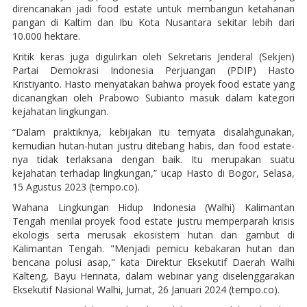
direncanakan jadi food estate untuk membangun ketahanan
pangan di Kaltim dan Ibu Kota Nusantara sekitar lebih dari
10.000 hektare.
Kritik keras juga digulirkan oleh Sekretaris Jenderal (Sekjen)
Partai Demokrasi Indonesia Perjuangan (PDIP) Hasto
Kristiyanto. Hasto menyatakan bahwa proyek food estate yang
dicanangkan oleh Prabowo Subianto masuk dalam kategori
kejahatan lingkungan.
“Dalam praktiknya, kebijakan itu ternyata disalahgunakan,
kemudian hutan-hutan justru ditebang habis, dan food estate-
nya tidak terlaksana dengan baik. Itu merupakan suatu
kejahatan terhadap lingkungan,” ucap Hasto di Bogor, Selasa,
15 Agustus 2023 (tempo.co).
Wahana Lingkungan Hidup Indonesia (Walhi) Kalimantan
Tengah menilai proyek food estate justru memperparah krisis
ekologis serta merusak ekosistem hutan dan gambut di
Kalimantan Tengah. "Menjadi pemicu kebakaran hutan dan
bencana polusi asap," kata Direktur Eksekutif Daerah Walhi
Kalteng, Bayu Herinata, dalam webinar yang diselenggarakan
Eksekutif Nasional Walhi, Jumat, 26 Januari 2024 (tempo.co).