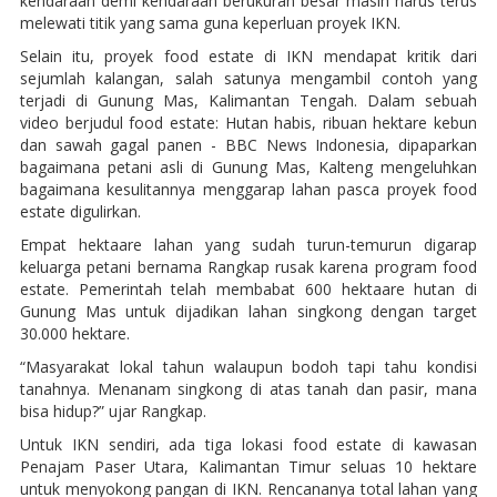
kendaraan demi kendaraan berukuran besar masih harus terus
melewati titik yang sama guna keperluan proyek IKN.
Selain itu, proyek food estate di IKN mendapat kritik dari
sejumlah kalangan, salah satunya mengambil contoh yang
terjadi di Gunung Mas, Kalimantan Tengah. Dalam sebuah
video berjudul food estate: Hutan habis, ribuan hektare kebun
dan sawah gagal panen - BBC News Indonesia, dipaparkan
bagaimana petani asli di Gunung Mas, Kalteng mengeluhkan
bagaimana kesulitannya menggarap lahan pasca proyek food
estate digulirkan.
Empat hektaare lahan yang sudah turun-temurun digarap
keluarga petani bernama Rangkap rusak karena program food
estate. Pemerintah telah membabat 600 hektaare hutan di
Gunung Mas untuk dijadikan lahan singkong dengan target
30.000 hektare.
“Masyarakat lokal tahun walaupun bodoh tapi tahu kondisi
tanahnya. Menanam singkong di atas tanah dan pasir, mana
bisa hidup?” ujar Rangkap.
Untuk IKN sendiri, ada tiga lokasi food estate di kawasan
Penajam Paser Utara, Kalimantan Timur seluas 10 hektare
untuk menyokong pangan di IKN. Rencananya total lahan yang