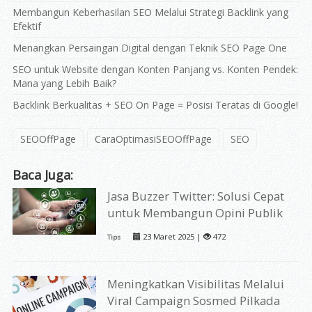
Membangun Keberhasilan SEO Melalui Strategi Backlink yang
Efektif
Menangkan Persaingan Digital dengan Teknik SEO Page One
SEO untuk Website dengan Konten Panjang vs. Konten Pendek:
Mana yang Lebih Baik?
Backlink Berkualitas + SEO On Page = Posisi Teratas di Google!
SEOOffPage
CaraOptimasiSEOOffPage
SEO
Baca Juga:
Jasa Buzzer Twitter: Solusi Cepat
untuk Membangun Opini Publik
23 Maret 2025 |
472
Tips
Meningkatkan Visibilitas Melalui
Viral Campaign Sosmed Pilkada