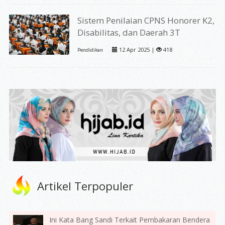
Sistem Penilaian CPNS Honorer K2,
Disabilitas, dan Daerah 3T
12 Apr 2025 |
418
Pendidikan
Artikel Terpopuler
Ini Kata Bang Sandi Terkait Pembakaran Bendera