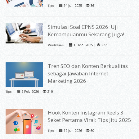
14 Jun 2025 |
361
Tips
Simulasi Soal CPNS 2026: Uji
Kemampuanmu Sekarang Juga!
13 Mei 2025 |
227
Pendidikan
Tren SEO dan Konten Berkualitas
sebagai Jawaban Internet
Marketing 2026
9 Feb 2026 |
210
Tips
Hook Konten Instagram Reels 3
Seket Pertama Viral: Tips Jitu 2025
19 Jun 2026 |
60
Tips