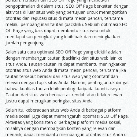
pengoptimalan di dalam situs, SEO Off Page berkaitan dengan
aktivitas di luar situs web yang bertujuan untuk meningkatkan
otoritas dan reputasi situs di mata mesin pencari, terutama
melalui pembangunan tautan (backlink). Sebuah optimasi SEO
Off Page yang baik dapat membantu situs web untuk
mendapatkan peringkat yang lebih baik dan meningkatkan
jumlah pengunjung.
Salah satu
cara optimasi SEO Off Page yang efektif
adalah
dengan membangun tautan (backlink) dari situs web lain ke
situs Anda. Tautan-tautan ini dapat membantu meningkatkan
otoritas situs web Anda di mata mesin pencari, terutama jika
tautan tersebut berasal dari situs web yang otoritatif dan
relevan dengan topik situs Anda. Namun, penting untuk diingat
bahwa kualitas tautan lebih penting daripada kuantitasnya.
Tautan dari situs web berkualitas rendah atau tidak relevan
justru dapat merugikan peringkat situs Anda.
Selain itu, keberadaan situs web Anda di berbagai platform
media sosial juga dapat memengaruhi optimasi SEO Off Page.
Aktivitas yang konsisten di berbagai platform media sosial,
misalnya dengan membagikan konten yang relevan dan
menarik, dapat membantu membangun otoritas situs Anda di