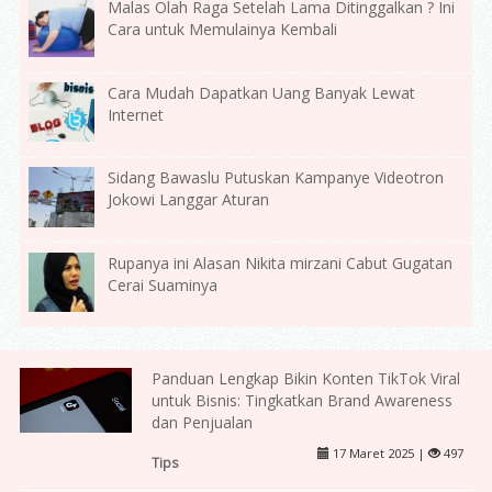
Malas Olah Raga Setelah Lama Ditinggalkan ? Ini
Cara untuk Memulainya Kembali
Cara Mudah Dapatkan Uang Banyak Lewat
Internet
Sidang Bawaslu Putuskan Kampanye Videotron
Jokowi Langgar Aturan
Rupanya ini Alasan Nikita mirzani Cabut Gugatan
Cerai Suaminya
Panduan Lengkap Bikin Konten TikTok Viral
untuk Bisnis: Tingkatkan Brand Awareness
dan Penjualan
17 Maret 2025 |
497
Tips