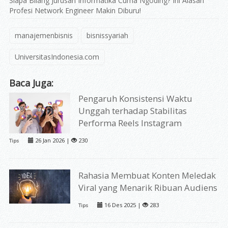
Siapa Bilang Jurusan Informatika Cuma Ngoding? Ini Alasan
Profesi Network Engineer Makin Diburu!
manajemenbisnis
bisnissyariah
UniversitasIndonesia.com
Baca Juga:
Pengaruh Konsistensi Waktu
Unggah terhadap Stabilitas
Performa Reels Instagram
26 Jan 2026 |
230
Tips
Rahasia Membuat Konten Meledak
Viral yang Menarik Ribuan Audiens
16 Des 2025 |
283
Tips