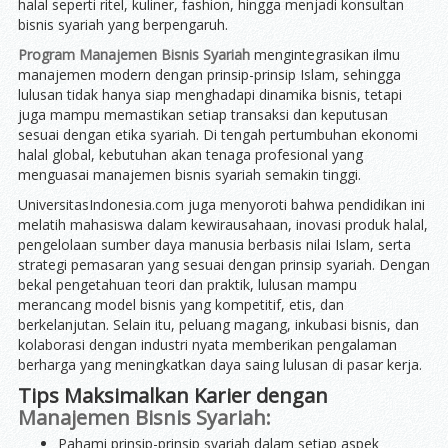
halal seperti ritel, kuliner, fashion, hingga menjadi konsultan
bisnis syariah yang berpengaruh.
Program Manajemen Bisnis Syariah
mengintegrasikan ilmu
manajemen modern dengan prinsip-prinsip Islam, sehingga
lulusan tidak hanya siap menghadapi dinamika bisnis, tetapi
juga mampu memastikan setiap transaksi dan keputusan
sesuai dengan etika syariah. Di tengah pertumbuhan ekonomi
halal global, kebutuhan akan tenaga profesional yang
menguasai manajemen bisnis syariah semakin tinggi.
UniversitasIndonesia.com juga menyoroti bahwa pendidikan ini
melatih mahasiswa dalam kewirausahaan, inovasi produk halal,
pengelolaan sumber daya manusia berbasis nilai Islam, serta
strategi pemasaran yang sesuai dengan prinsip syariah. Dengan
bekal pengetahuan teori dan praktik, lulusan mampu
merancang model bisnis yang kompetitif, etis, dan
berkelanjutan. Selain itu, peluang magang, inkubasi bisnis, dan
kolaborasi dengan industri nyata memberikan pengalaman
berharga yang meningkatkan daya saing lulusan di pasar kerja.
Tips Maksimalkan Karier dengan
Manajemen Bisnis Syariah:
Pahami prinsip-prinsip syariah dalam setiap aspek