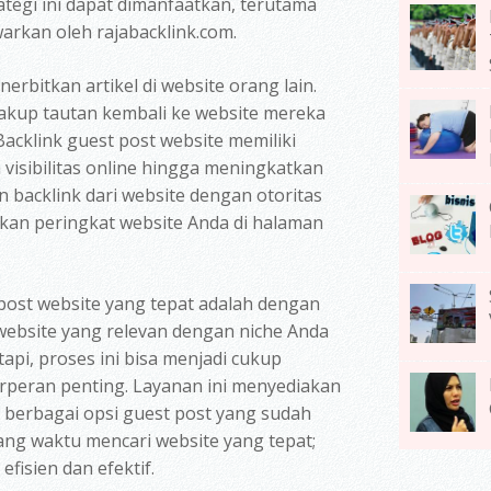
tegi ini dapat dimanfaatkan, terutama
rkan oleh rajabacklink.com.
erbitkan artikel di website orang lain.
cakup tautan kembali ke website mereka
Backlink guest post website memiliki
visibilitas online hingga meningkatkan
 backlink dari website dengan otoritas
tkan peringkat website Anda di halaman
post website yang tepat adalah dengan
website yang relevan dengan niche Anda
tapi, proses ini bisa menjadi cukup
erperan penting. Layanan ini menyediakan
berbagai opsi guest post yang sudah
uang waktu mencari website yang tepat;
fisien dan efektif.